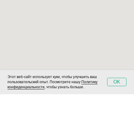
Этот веб-сайт использует куки, чтобы улучшить ваш
OK
пользовательский опыт. Посмотрите нашу
Политику
конфиденциальности
, чтобы узнать больше.
БЬЮТИШОП
ЗАПИСЬ НА ПРИЁМ
ПОИСК